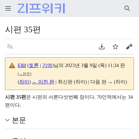
검색
시편 35편
언어
PDF 다운로드
주시
원본
Ellif
(
토론
|
기여
)
님의 2023년 3월 9일 (목) 11:34 판
(
→
본문
)
(
차이
)
← 이전 판
| 최신판 (차이) | 다음 판 → (차이)
시편 35편
은 시편의 서른다섯번째 장이다. 70인역에서는 34
편이다.
본문