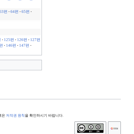
63편
·
64편
·
65편
·
편
·
125편
·
126편
·
127편
5편
·
146편
·
147편
·
정책은
저작권 원칙
을 확인하시기 바랍니다.