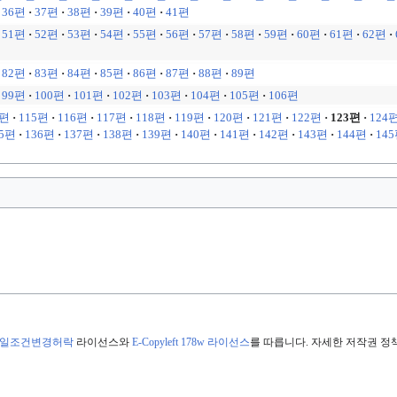
36편
·
37편
·
38편
·
39편
·
40편
·
41편
51편
·
52편
·
53편
·
54편
·
55편
·
56편
·
57편
·
58편
·
59편
·
60편
·
61편
·
62편
·
82편
·
83편
·
84편
·
85편
·
86편
·
87편
·
88편
·
89편
99편
·
100편
·
101편
·
102편
·
103편
·
104편
·
105편
·
106편
4편
·
115편
·
116편
·
117편
·
118편
·
119편
·
120편
·
121편
·
122편
·
123편
·
124
35편
·
136편
·
137편
·
138편
·
139편
·
140편
·
141편
·
142편
·
143편
·
144편
·
14
동일조건변경허락
라이선스와
E-Copyleft 178w 라이선스
를 따릅니다. 자세한 저작권 