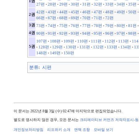
1권
27편
·
28편
·
29편
·
30편
·
31편
·
32편
·
33편
·
34편
·
35편
·
42편
·
43편
·
44편
·
45편
·
46편
·
47편
·
48편
·
49편
·
50편
·
2권
66편
·
67편
·
68편
·
69편
·
70편
·
71편
·
72편
3권
73편
·
74편
·
75편
·
76편
·
77편
·
78편
·
79편
·
80편
·
81편
·
4권
90편
·
91편
·
92편
·
93편
·
94편
·
95편
·
96편
·
97편
·
98편
·
107편
·
108편
·
109편
·
110편
·
111편
·
112편
·
113편
·
11
5권
·
128편
·
129편
·
130편
·
131편
·
132편
·
133편
·
134편
·
1
148편
·
149편
·
150편
분류
:
시편
이 문서는 2022년 8월 3일 (수) 02:47에 마지막으로 편집되었습니다.
별도로 명시하지 않은 경우, 모든 문서는
크리에이티브 커먼즈 저작자표시-
개인정보처리방침
리프위키 소개
면책 조항
모바일 보기