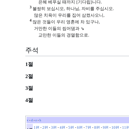
은혜 베푸실 때까지 [기다립]니다.
3
불쌍히 보십시오, 하나님, 자비를 주십시오.
많은 치욕이 우리를 집어 삼켰사오니,
4
많은 것들이 우리 영혼에 차 있구나,
거만한 이들의 씹어댐과 ⇘
교만한 이들의 경멸함으로.
주석
1절
2절
3절
4절
v
d
e
h
•
•
•
1편
·
2편
·
3편
·
4편
·
5편
·
6편
·
7편
·
8편
·
9편
·
10편
·
11