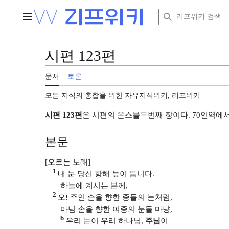
본
문
주 메뉴
으
로
이
시편 123편
동
문서
토론
모든 지식의 총합을 위한 자유지식위키, 리프위키
시편 123편
은 시편의 온스물두번째 장이다. 70인역에서
본문
[오르는 노래]
1
내 눈 당신 향해 높이 듭니다.
하늘에 계시는 분께,
2
오! 주인 손을 향한 종들의 눈처럼,
마님 손을 향한 여종의 눈들 마냥,
b
우리 눈이 우리 하나님,
주님
이