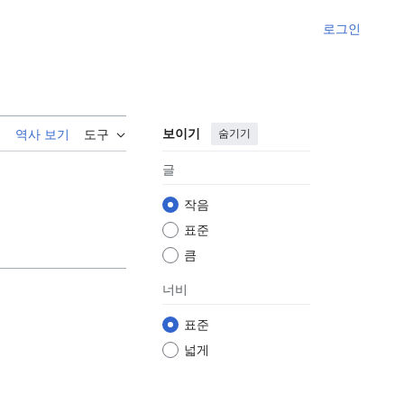
로그인
보이기
숨기기
기
역사 보기
도구
글
작음
표준
큼
너비
표준
넓게