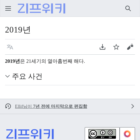
검색
2019년
언어
PDF 다운로드
주시
원본
2019년
은 21세기의 열아홉번째 해다.
주요 사건
Ellif
님이
7년 전에 마지막으로 편집함