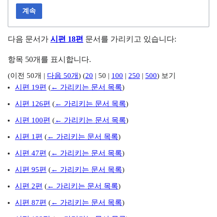
계속
다음 문서가
시편 18편
문서를 가리키고 있습니다:
항목 50개를 표시합니다.
(
이전 50개
|
다음 50개
) (
20
|
50
|
100
|
250
|
500
) 보기
시편 19편
(
← 가리키는 문서 목록
)
시편 126편
(
← 가리키는 문서 목록
)
시편 100편
(
← 가리키는 문서 목록
)
시편 1편
(
← 가리키는 문서 목록
)
시편 47편
(
← 가리키는 문서 목록
)
시편 95편
(
← 가리키는 문서 목록
)
시편 2편
(
← 가리키는 문서 목록
)
시편 87편
(
← 가리키는 문서 목록
)