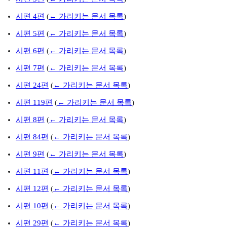
시편 4편
(
← 가리키는 문서 목록
)
시편 5편
(
← 가리키는 문서 목록
)
시편 6편
(
← 가리키는 문서 목록
)
시편 7편
(
← 가리키는 문서 목록
)
시편 24편
(
← 가리키는 문서 목록
)
시편 119편
(
← 가리키는 문서 목록
)
시편 8편
(
← 가리키는 문서 목록
)
시편 84편
(
← 가리키는 문서 목록
)
시편 9편
(
← 가리키는 문서 목록
)
시편 11편
(
← 가리키는 문서 목록
)
시편 12편
(
← 가리키는 문서 목록
)
시편 10편
(
← 가리키는 문서 목록
)
시편 29편
(
← 가리키는 문서 목록
)