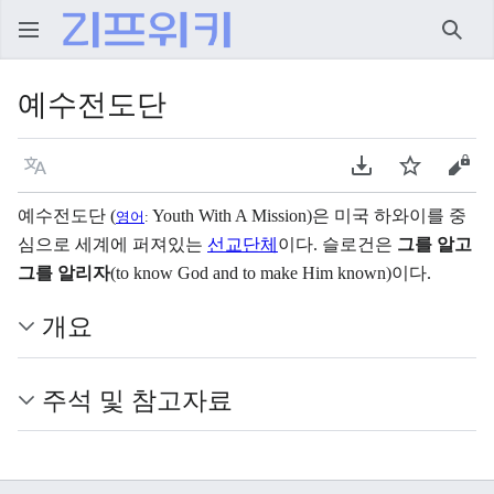
검색
예수전도단
언어
PDF 다운로드
주시
원본
예수전도단 (
Youth With A Mission
)은 미국 하와이를 중
영어
:
심으로 세계에 퍼져있는
선교단체
이다. 슬로건은
그를 알고
그를 알리자
(to know God and to make Him known)이다.
개요
주석 및 참고자료