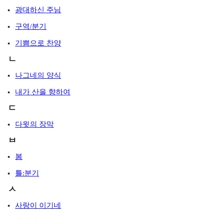
광대하신 주님
구역/분기
기쁨으로 찬양
ㄴ
나그네의 양식
내가 산을 향하여
ㄷ
다윗의 장막
ㅂ
봄
틀:분기
ㅅ
사랑이 이기네