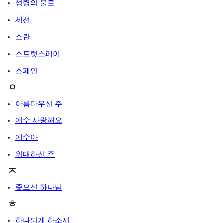
성령의 불로
세션
소란
스트랫스페이
스페인
ㅇ
아름다우신 주
예수 사랑해요
예수아
위대하신 주
ㅈ
좋으신 하나님
ㅎ
하나되게 하소서