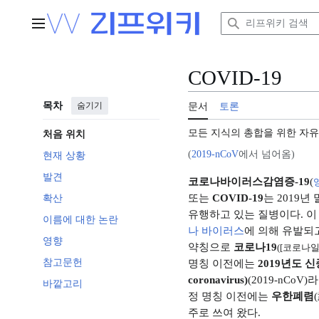
본
문
주 메뉴
으
로
이
COVID-19
동
목차
숨기기
문서
토론
모든 지식의 총합을 위한 자
처음 위치
(
2019-nCoV
에서 넘어옴)
현재 상황
발견
코로나바이러스감염증-19
(
또는
COVID-19
는 2019년
확산
유행하고 있는 질병이다. 
이름에 대한 논란
나 바이러스
에 의해 유발되
영향
약칭으로
코로나19
([코로나일
참고문헌
명칭 이전에는
2019년도 신
coronavirus)
(2019-nCo
바깥고리
정 명칭 이전에는
우한폐렴
주로 쓰여 왔다.