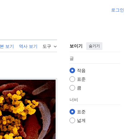
로그인
보이기
숨기기
본 보기
역사 보기
도구
글
작음
표준
큼
너비
표준
넓게