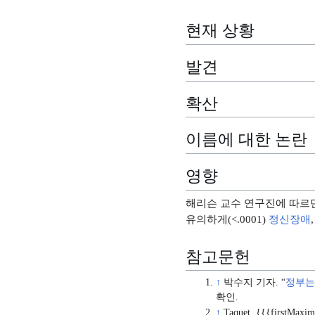
현재 상황
발견
확산
이름에 대한 논란
영향
해리슨 교수 연구진에 따르면
유의하게(<.0001)
정신장애
참고문헌
↑
박수지 기자. “
정부는 
확인.
↑
Taquet, {{{firstMaxim