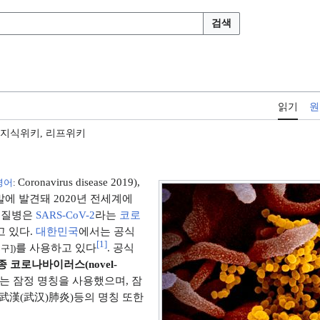
검색
읽기
원
유지식위키, 리프위키
Coronavirus disease 2019
),
영어
:
 말에 발견돼 2020년 전세계에
이 질병은
SARS-CoV-2
라는
코로
고 있다.
대한민국
에서는 공식
[
1
]
를 사용하고 있다
. 공식
구])
종 코로나바이러스(novel-
V)라는 잠정 명칭을 사용했으며, 잠
(武漢(武汉)肺炎)등의 명칭 또한