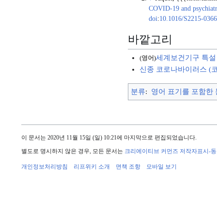
COVID-19 and psychiatri
doi
:
10.1016/S2215-0366
바깥고리
세계보건기구 특설
(영어)
신종 코로나바이러스 (코
분류
:
영어 표기를 포함한
이 문서는 2020년 11월 15일 (일) 10:21에 마지막으로 편집되었습니다.
별도로 명시하지 않은 경우, 모든 문서는
크리에이티브 커먼즈 저작자표시-
개인정보처리방침
리프위키 소개
면책 조항
모바일 보기