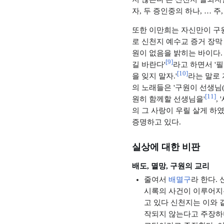
자, 두 증인중의 하나, … 
또한 이만희는 자신만이 구원
로 신천지 예수교 증거 장막
원이 없음을 밝히는 바이다.
[
9
]
길 바란다'
라고 하면서 '필
[
10
]
을 잊지 말자.'
라는 말로 
의 노래들은 '구원이 선생님
[
11
]
원히 함께할 선생님을'
,
의 그 사랑이 우릴 살게 하였
증명하고 있다.
실상에 대한 비판
배도, 멸망, 구원의 교리
줄여서
배멸구
라 한다.
시록의 사건이 이루어지는
고 있다 신천지는 이와 
작되지 않는다고 주장하