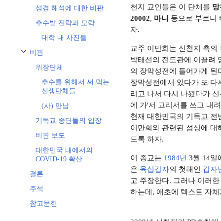
천지 교인들은 이 단체를
망
성경 해석에 대한 비판
20002
,
마니
등으로 부르니 
추수밭 전략과 모략
자.
대학 내 사진들
교주 이만희는 신천지 측의 
비판
비판 하위섹션 토글하기
박태선의 전도관에 이끌려 입
위장단체
의 장막성전에 들어가게 된다.
장막성전에서 있다가 또 다
추수를 위해서 써 먹는
신생단체들
리고 나서 다시 나왔다가 신
에 가'서 교리서를 쓰고 내려
(사) 만남
현재 대한민국의 기독교 전반
기독교 종단들의 입장
이만희와 관련된 섬싱에 대
비판 보도
도록 하자.
대한민국 내에서의
이 종교는
1984년
3월 14
COVID-19 확산
은
육십갑자
의 첫해인
갑자
결론
고 주장한다. 그러나 이러한
주석
하는데, 애초에 텍스트 자체
참고문헌