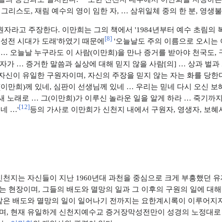
주, 그리스도, 재림 예수의 영이 임한 자, … 삼위일체 중의 한 분, 영생
자라고 주장한다. 이만희는 그의 책에서 '1984년부터 예수 초림의
[
8
]
 성전 시대가 도래'하였기 때문에
'오늘날도 주의 이름으로 오시는 
 … 오늘날 누구라도 이 사람(이만희)을 만나 증거를 받아야 천국도,
자가 … 증거한 말씀과 실상에 대해 믿지 않을 사람[의] … 상과 벌과
자신이 유일한 구원자이며, 자신의 주장을 믿지 않는 자는 화를 당한
(이만희)께 있네, 심판이 선생님께 있네 … 우리는 믿네 다시 오신 보
 '새 노래로 … 그(이만희)가 이루신 놀라운 일을 알게 하라 … 죽기
[
12
]
네 …'
등의 가사로 이만희가 신천지 내에서 구원자, 영생자, 보
 신천지는 자신들이 지난 1960년대 과천을 중심으로 크게 부흥했던
 현장이며, 그들의 배도와 멸망의 일과 그 이후의 구원의 일에 대
같은 배도와 멸망의 일이 일어나기 전까지는 요한계시록이 이루어지지
며, 현재 유일하게 신천지예수교 증거장막성전만이 성경의 노정대로