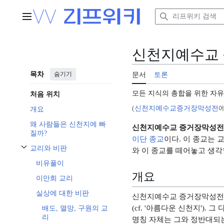
본
문
주 메뉴
으
로
이
신천지예수교
동
목차
숨기기
문서
토론
모든 지식의 총합을 위한 자
처음 위치
(
신천지예수교증거장막성전
개요
왜 사람들은 신천지에 빠
신천지예수교 증거장막성전
질까?
이단
종교
이다. 이 종교는 
교리와 비판
와 이 종교를 떼어놓고 생각
교리와 비판 하위섹션 토글하기
비유풀이
개요
이만희 교리
실상에 대한 비판
신천지예수교 증거장막성전은
(cf. '아름다운 신천지')
배도, 멸망, 구원의 교
리
명칭 자체는 그와 정반대되는