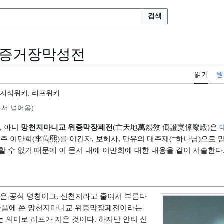
검색
 증거장막성전
읽기
원
유지식위키, 리프위키
에서 넘어옴)
, 아니
망천지마니교 위증막장폐전
(亡天地萬熙敎 僞證寞傽廢殿)은
교주 이만희(李萬熙)를 이긴자, 보혜사, 만유의 대주재(=하나님)으로 
할 수 없기 때문에 이 문서 내에 이만희에 대한 내용을 같이 서술한다
 공식 명칭이고, 신천지라고 줄여서 부른다
. 그 다음에 쓴 망천지마니교 위증막장폐전이라는
 의미로 리프가 지은 것이다. 하지만 안티 신