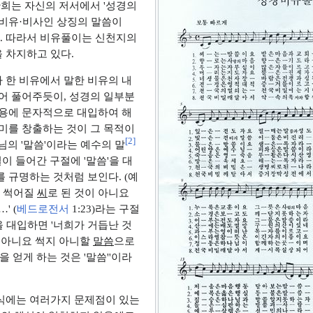
만희는 자신의 저서에서 '성경의
 비유·비사인 상징의 말씀이
. 따라서 비유풀이는 신천지의
 차지하고 있다.
 한 비유에서 말한 비유의 내
어 풀어주듯이, 성경의 일부분
내용에 문자적으로 대입하여 해
미를 창출하는 것이 그 목적이
[
2
]
나님의 '말씀'이라는 예수의 말
절이 들어간 구절에 '말씀'을 대
 규명하는 것처럼 보인다. (예
은 썩어질
씨
로 된 것이 아니요
' (
베드로전서
1:23)라는 구절
'을 대입하면 '너희가 거듭난 것
 아니요 썩지 아니할
말씀
으로
을 얻게 하는 것은 '말씀''이라
식에는 여러가지 문제점이 있는