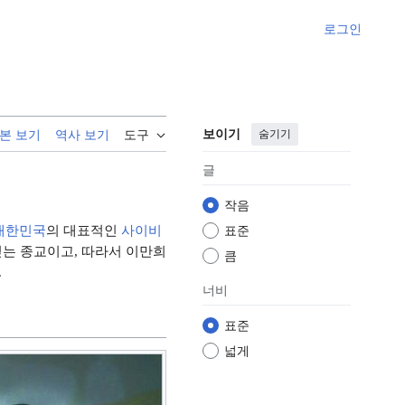
로그인
보이기
숨기기
본 보기
역사 보기
도구
글
작음
대한민국
의 대표적인
사이비
표준
믿는 종교이고, 따라서 이만희
큼
.
너비
표준
넓게