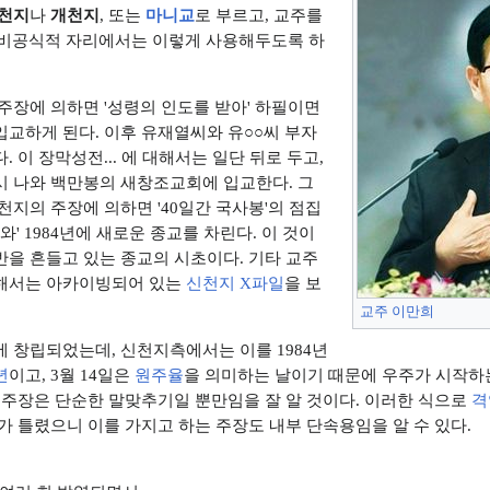
천지
나
개천지
, 또는
마니교
로 부르고, 교주를
비공식적 자리에서는 이렇게 사용해두도록 하
주장에 의하면 '성령의 인도를 받아' 하필이면
교하게 된다. 이후 유재열씨와 유○○씨 부자
 이 장막성전... 에 대해서는 일단 뒤로 두고,
시 나와 백만봉의 새창조교회에 입교한다. 그
천지의 주장에 의하면 '40일간 국사봉'의 점집
와' 1984년에 새로운 종교를 차린다. 이 것이
을 흔들고 있는 종교의 시초이다. 기타 교주
해서는 아카이빙되어 있는
신천지 X파일
을 보
교주
이만희
일에 창립되었는데, 신천지측에서는 이를 1984년
년
이고, 3월 14일은
원주율
을 의미하는 날이기 때문에 우주가 시작하
 주장은 단순한 말맞추기일 뿐만임을 잘 알 것이다. 이러한 식으로
격
가 틀렸으니 이를 가지고 하는 주장도 내부 단속용임을 알 수 있다.