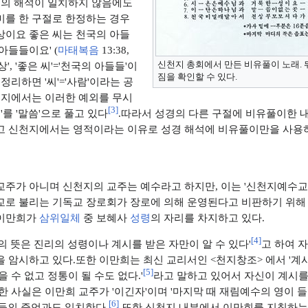
수의 해석이 일치하지 않음에도
미를 한 구절로 한정하는 경우
세상이요 좋은 씨는 천국의 아들
아들들이요' (
마태복음
13:38,
신천지 총회에서 만든 비유풀이 노래.
세상', '좋은 씨'='천국의 아들들'이
짐을 확인할 수 있다.
정리하면 '씨'='사람'이라는 공
천지에서는 이러한 예외를 무시
[
3
]
'씨'를 '말씀'으로 풀고 있다
.따라서 성경의 다른 구절에 비유풀이한 
고 신천지에서는 영적이라는 이유로 성경 해석에 비유풀이만을 사용하
교주가 아니며 신천지의 교주는 예수라고 하지만, 이는 '신천지예수교
교로 불리는 기독교 장로회가 장로에 의해 운영된다고 비판하기 위해 
 이만희가
삼위일체
중 보혜사
성령
의 자리를 차지하고 있다.
[
4
]
의 뜻은 진리의 성령이나 계시를 받은 자만이 알 수 있다'
고 하여 
 암시하고 있다.또한 이만희는 최신 교리서인 <천지창조> 에서 '계
[
5
]
 수 없고 정통이 될 수도 없다.'
라고 말하고 있어서 자신이 계시를
한 사실은 이만희 교주가 '이긴자'이며 '마지막 때 재림예수의 영이 
[
6
]
들의 증언과도 일치한다.
또한 신천지 내부에서 이만희를 지칭하는 