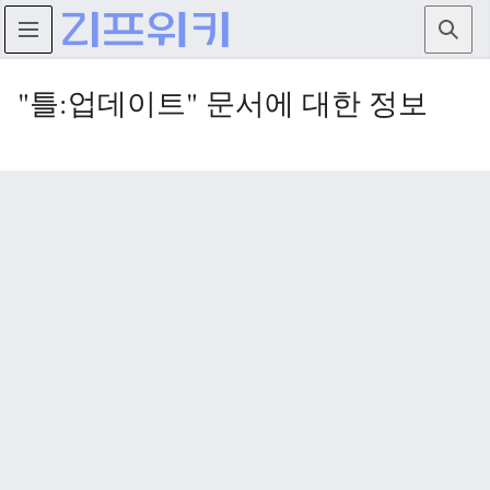
검색
"틀:업데이트" 문서에 대한 정보
기본 정보
표시 제목
틀:업데이트
기본 정렬 키
업데이트
문서 길이 (바이트)
461
이름공간 ID
10
이름공간
틀
문서 ID
984
문서 내용 언어
ko - 한국어
문서 내용 모델
위키텍스트