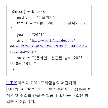
 @misc{ wiki:xxx,

   author = "리프위키",

   title = "시편 12편 --- 리프위키{,} 
",

   year = "2021",

   url = "
https://wiki.1if.in/index.php?
title=%EC%8B%9C%ED%8E%B8_12%ED%8E%
",

B8&oldid=6491
   note = "[온라인; 접근한 날짜 2026
년-8월-10일]"

LaTeX
패키지 URL (프리앰블의 어딘가에
\usepackage{url}
)을 사용하면 더 정돈된 형
식의 웹 주소를 얻을 수 있습니다. 다음과 같은 방
법을 선호합니다: