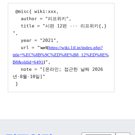
 @misc{ wiki:xxx,

   author = "리프위키",

   title = "시편 12편 --- 리프위키{,} 
",

   year = "2021",

   url = "
\url{
https://wiki.1if.in/index.php?
title=%EC%8B%9C%ED%8E%B8_12%ED%8E%
",

B8&oldid=6491
}
   note = "[온라인; 접근한 날짜 2026
년-8월-10일]"
