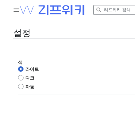
본
문
주 메뉴
으
로
이
설정
동
색
라이트
다크
자동