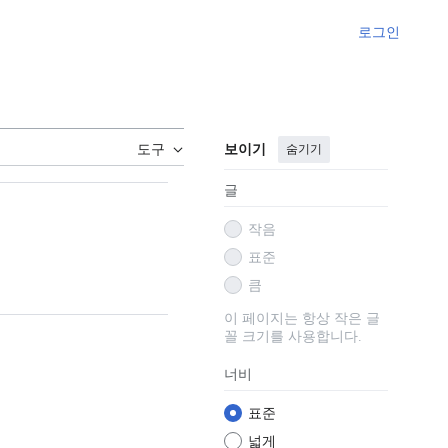
로그인
보이기
숨기기
도구
글
작음
표준
큼
이 페이지는 항상 작은 글
꼴 크기를 사용합니다.
너비
표준
넓게