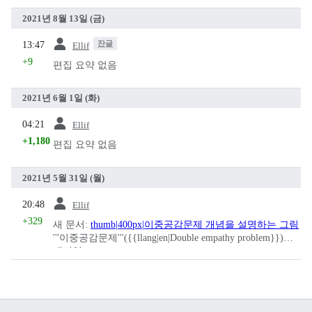
2021년 8월 13일 (금)
이전
잔글
13:47
Ellif
+9
편집 요약 없음
2021년 6월 1일 (화)
이전
04:21
Ellif
+1,180
편집 요약 없음
2021년 5월 31일 (월)
이전
20:48
Ellif
+329
새 문서:
thumb|400px|이중공감문제 개념을 설명하는 그림
'''이중공감문제'''({{llang|en|Double empathy problem}})는
대미언...