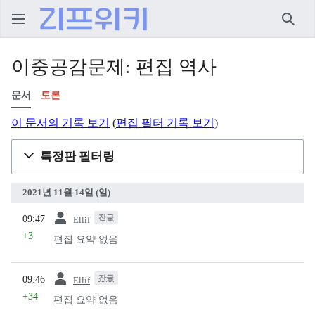
검색
이중공감문제: 편집 역사
문서
토론
이 문서의 기록 보기
(
편집 필터 기록 보기
)
특정판 필터링
2021년 11월 14일 (일)
이전
잔글
09:47
Ellif
+3
편집 요약 없음
이전
잔글
09:46
Ellif
+34
편집 요약 없음