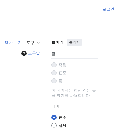
로그인
보이기
숨기기
기
역사 보기
도구
도움말
글
작음
표준
큼
이 페이지는 항상 작은 글
꼴 크기를 사용합니다.
너비
표준
넓게