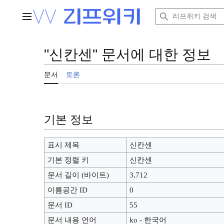
본
문
주 메뉴
으
로
이
"신칸센" 문서에 대한 정보
동
문서
토론
기본 정보
표시 제목
신칸센
기본 정렬 키
신칸센
문서 길이 (바이트)
3,712
이름공간 ID
0
문서 ID
55
문서 내용 언어
ko - 한국어