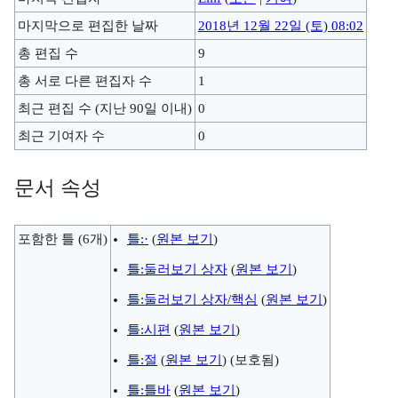
마지막으로 편집한 날짜
2018년 12월 22일 (토) 08:02
총 편집 수
9
총 서로 다른 편집자 수
1
최근 편집 수 (지난 90일 이내)
0
최근 기여자 수
0
문서 속성
포함한 틀 (6개)
틀:·
(
원본 보기
)
틀:둘러보기 상자
(
원본 보기
)
틀:둘러보기 상자/핵심
(
원본 보기
)
틀:시편
(
원본 보기
)
틀:절
(
원본 보기
) (보호됨)
틀:틀바
(
원본 보기
)