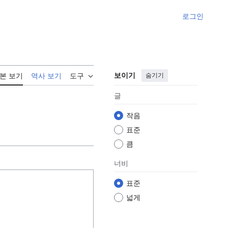
로그인
보이기
숨기기
본 보기
역사 보기
도구
글
작음
표준
큼
너비
표준
넓게