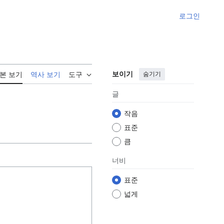
로그인
보이기
숨기기
본 보기
역사 보기
도구
글
작음
표준
큼
너비
표준
넓게