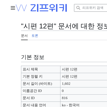
본
문
주 메뉴
으
로
이
"시편 12편" 문서에 대한 정
동
문서
토론
기본 정보
표시 제목
시편 12편
기본 정렬 키
시편 12편
문서 길이 (바이트)
1,602
이름공간 ID
0
문서 ID
816
문서 내용 언어
ko - 한국어