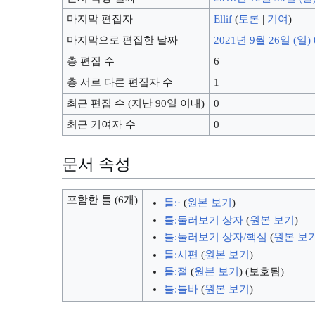
마지막 편집자
Ellif
(
토론
|
기여
)
마지막으로 편집한 날짜
2021년 9월 26일 (일) 
총 편집 수
6
총 서로 다른 편집자 수
1
최근 편집 수 (지난 90일 이내)
0
최근 기여자 수
0
문서 속성
포함한 틀 (6개)
틀:·
(
원본 보기
)
틀:둘러보기 상자
(
원본 보기
)
틀:둘러보기 상자/핵심
(
원본 보
틀:시편
(
원본 보기
)
틀:절
(
원본 보기
) (보호됨)
틀:틀바
(
원본 보기
)