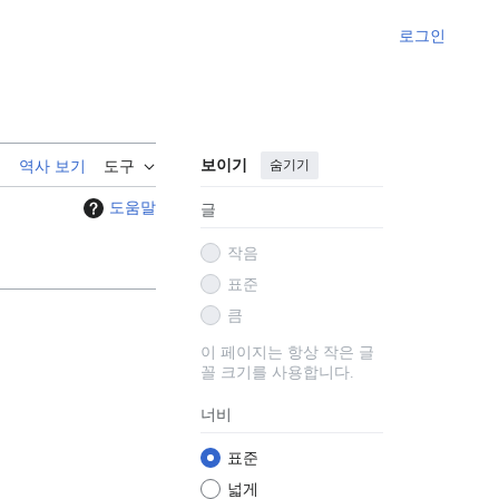
로그인
보이기
숨기기
기
역사 보기
도구
도움말
글
작음
표준
큼
이 페이지는 항상 작은 글
꼴 크기를 사용합니다.
너비
표준
넓게